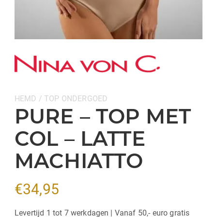
Categorieën:
HEMD / TOP
ONDERGOED
PURE – TOP MET
COL – LATTE
MACHIATTO
€
34,95
Levertijd 1 tot 7 werkdagen | Vanaf 50,- euro gratis