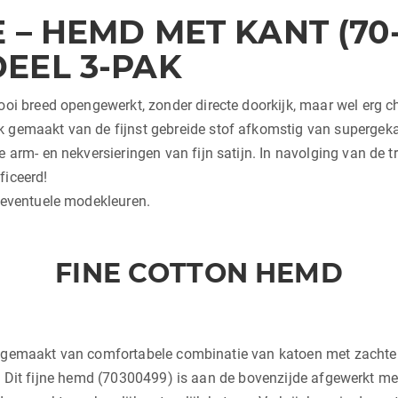
 – HEMD MET KANT (70-
EEL 3-PAK
ooi breed opengewerkt, zonder directe doorkijk, maar wel erg c
 gemaakt van de fijnst gebreide stof afkomstig van supergek
e arm- en nekversieringen van fijn satijn. In navolging van de 
ficeerd!
 eventuele modekleuren.
FINE COTTON HEMD
 gemaakt van comfortabele combinatie van katoen met zachte st
e! Dit fijne hemd (70300499) is aan de bovenzijde afgewerkt me