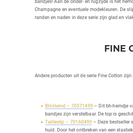
bandjes! Aan de onder- en rugzijde is het hemd
Champagne en eventuele modekleuren. De slip
randen en naden in deze serie zijn glad en vla
FINE
Andere producten uit de serie Fine Cotton zijn:
BH-Hemd – 70371499
– Dit bh-hemdje va
bandjes zijn verstelbaar. De top is gesch
Tailleslip – 70160499
– Deze bestseller s
huid. Door het ontbreken van een elastie