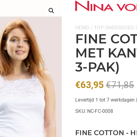
Categorieën:
HEMD / TOP
ONDERGOED
FINE CO
MET KAN
3-PAK)
€
63,95
€
71,85
Levertijd 1 tot 7 werkdagen 
SKU:
NC-FC-0008
FINE COTTON - 