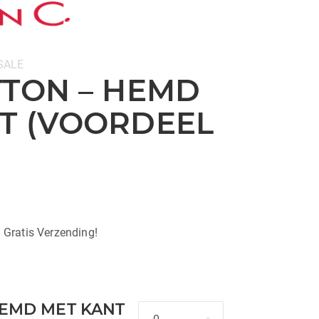
SALE
TTON – HEMD
T (VOORDEEL
| Gratis Verzending!
HEMD MET KANT
Hoeveelheid