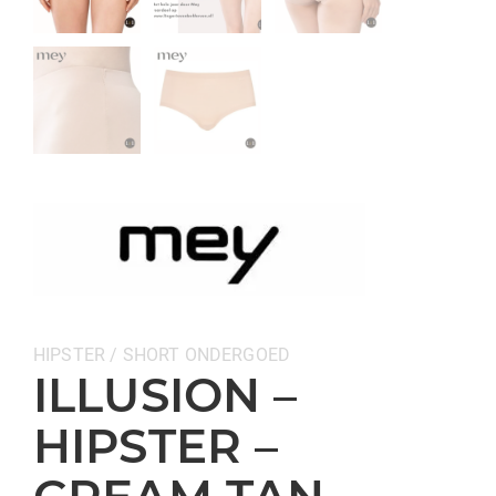
Categorieën:
HIPSTER / SHORT
ONDERGOED
ILLUSION –
HIPSTER –