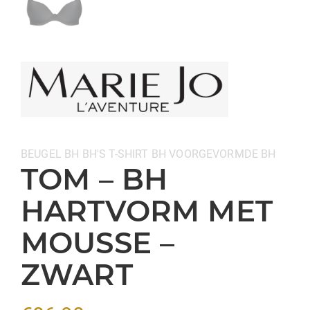
Categorieën:
BEUGEL BH
BH'S
T-SHIRT BH
VOORGEVORMDE BH
TOM – BH
HARTVORM MET
MOUSSE –
ZWART