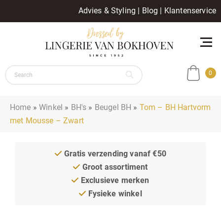
Advies & Styling
|
Blog
|
Klantenservice
0
Home
»
Winkel
»
BH's
»
Beugel BH
»
Tom – BH Hartvorm
met Mousse – Zwart
Gratis verzending vanaf €50
Groot assortiment
Exclusieve merken
Fysieke winkel