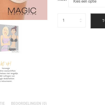
Hoeveelheid
T
TIE
BEOORDELINGEN (0)