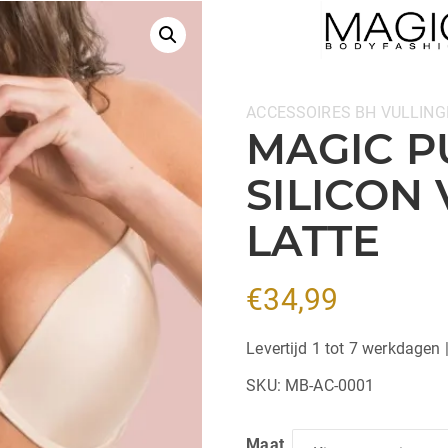
Categorieën:
ACCESSOIRES
BH VULLING
MAGIC P
SILICON 
LATTE
€
34,99
Levertijd 1 tot 7 werkdagen 
SKU:
MB-AC-0001
Maat