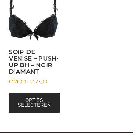
product
heeft
meerdere
variaties.
Deze
optie
kan
SOIR DE
VENISE – PUSH-
gekozen
UP BH – NOIR
worden
DIAMANT
op
Prijsklasse:
€
120,00
-
€
127,00
de
€120,00
productpagina
tot
OPTIES
SELECTEREN
€127,00