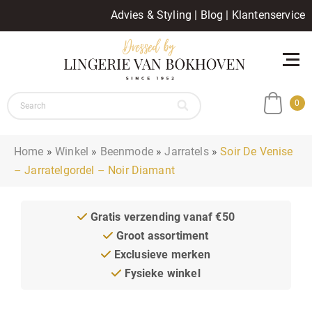
Advies & Styling
|
Blog
|
Klantenservice
0
Home
»
Winkel
»
Beenmode
»
Jarratels
»
Soir De Venise
– Jarratelgordel – Noir Diamant
Gratis verzending vanaf €50
Groot assortiment
Exclusieve merken
Fysieke winkel