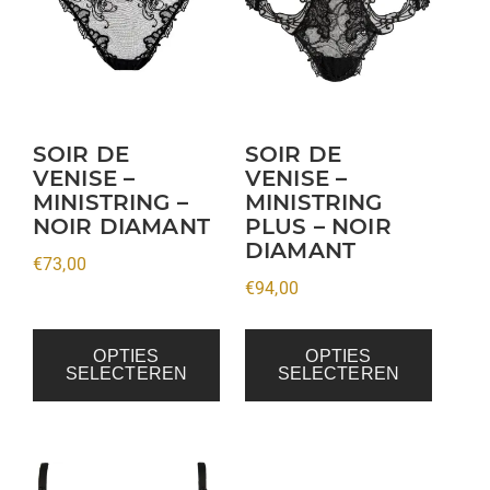
heeft
heeft
meerdere
meerdere
variaties.
variaties.
Deze
Deze
optie
optie
kan
kan
SOIR DE
SOIR DE
VENISE –
VENISE –
gekozen
gekozen
MINISTRING –
MINISTRING
worden
worden
NOIR DIAMANT
PLUS – NOIR
op
op
DIAMANT
€
73,00
de
de
€
94,00
productpagina
productpagina
OPTIES
OPTIES
SELECTEREN
SELECTEREN
Dit