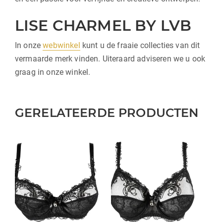
LISE CHARMEL BY LVB
In onze
webwinkel
kunt u de fraaie collecties van dit
vermaarde merk vinden. Uiteraard adviseren we u ook
graag in onze winkel.
GERELATEERDE PRODUCTEN
Dit
Dit
product
product
heeft
heeft
meerdere
meerdere
variaties.
variaties.
Deze
Deze