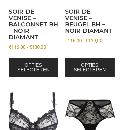
optie
optie
kan
kan
SOIR DE
SOIR DE
VENISE –
VENISE –
gekozen
gekozen
BALCONNET BH
BEUGEL BH –
worden
worden
– NOIR
NOIR DIAMANT
op
op
DIAMANT
Prijsklasse:
€
116,00
-
€
139,00
de
de
Prijsklasse:
€
116,00
-
€
130,00
€116,00
productpagina
productpagina
€116,00
tot
tot
€139,00
OPTIES
OPTIES
SELECTEREN
SELECTEREN
€130,00
Dit
Dit
product
product
heeft
heeft
meerdere
meerdere
variaties.
variaties.