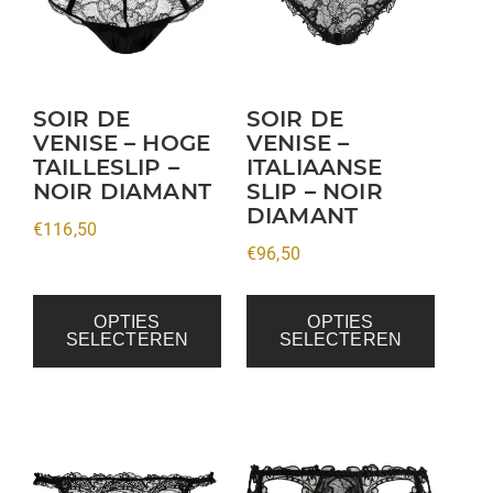
variaties.
variaties.
Deze
Deze
optie
optie
kan
kan
SOIR DE
SOIR DE
VENISE – HOGE
VENISE –
gekozen
gekozen
TAILLESLIP –
ITALIAANSE
worden
worden
NOIR DIAMANT
SLIP – NOIR
op
op
DIAMANT
€
116,50
de
de
€
96,50
productpagina
productpagina
OPTIES
OPTIES
SELECTEREN
SELECTEREN
Dit
Dit
product
product