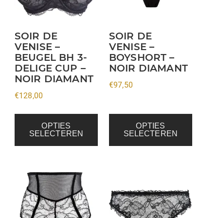
Deze
Deze
optie
optie
kan
kan
SOIR DE
SOIR DE
VENISE –
VENISE –
gekozen
gekozen
BEUGEL BH 3-
BOYSHORT –
worden
worden
DELIGE CUP –
NOIR DIAMANT
op
op
NOIR DIAMANT
€
97,50
de
de
€
128,00
productpagina
productpagina
OPTIES
OPTIES
SELECTEREN
SELECTEREN
Dit
Dit
product
product
heeft
heeft
meerdere
meerdere