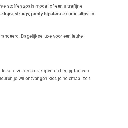
te stoffen zoals modal of een ultrafijne
je
tops
,
strings
,
panty hipsters
en
mini slip
s. In
andeerd. Dagelijkse luxe voor een leuke
 Je kunt ze per stuk kopen en ben jij fan van
kleuren je wil ontvangen kies je helemaal zelf!