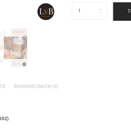
Hoeveelheid
T
TIE
BEOORDELINGEN (0)
6102)