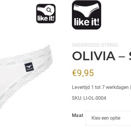
Categorieën:
ONDERGOED
STRING
OLIVIA –
€
9,95
Levertijd 1 tot 7 werkdagen 
SKU:
LI-OL-0004
Maat