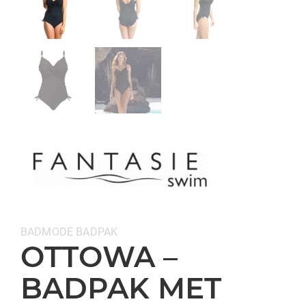
Categorieën:
BADMODE
BADPAK
OTTOWA –
BADPAK MET