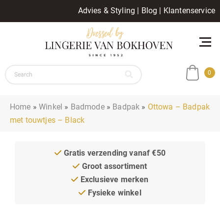
Advies & Styling
|
Blog
|
Klantenservice
0
Home
»
Winkel
»
Badmode
»
Badpak
»
Ottowa – Badpak
met touwtjes – Black
Gratis verzending vanaf €50
Groot assortiment
Exclusieve merken
Fysieke winkel