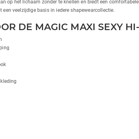
t aan op het lichaam zonder te knellen en biedt een comfortabe
 een veelzijdige basis in iedere shapewearcollectie.
OR DE MAGIC MAXI SEXY H
n
aping
ook
 kleding