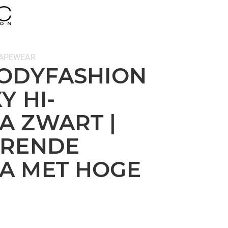
APEWEAR
ODYFASHION
Y HI-
 ZWART |
ERENDE
A MET HOGE