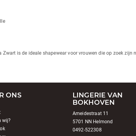
lle
art is de ideale shapewear voor vrouwen die op zoek zijn na
R ONS
LINGERIE VAN
BOKHOVEN
t
Ameidestraat 11
n wij?
5701 NN Helmond
ok
0492-522308