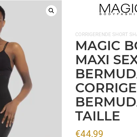
Categorieën:
CORRIGERENDE SHORT
SH
MAGIC B
MAXI SEX
BERMUDA
CORRIG
BERMUD
TAILLE
€
44,99