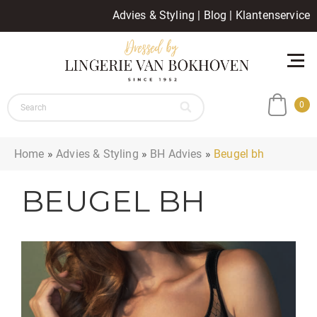
Advies & Styling
|
Blog
|
Klantenservice
0
Home
»
Advies & Styling
»
BH Advies
»
Beugel bh
BEUGEL BH