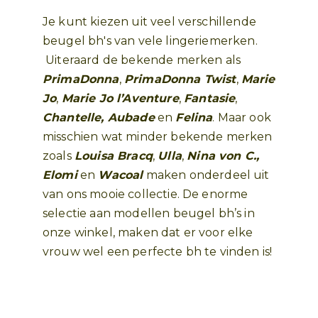
Je kunt kiezen uit veel verschillende
beugel bh's van vele lingeriemerken.
Uiteraard de bekende merken als
PrimaDonna
,
PrimaDonna
Twist
,
Marie
Jo
,
Marie Jo
l’Aventure
,
Fantasie
,
Chantelle
, Aubade
en
Felina
. Maar ook
misschien wat minder bekende merken
zoals
Louisa
Bracq
,
Ulla
,
Nina
von
C.
,
Elomi
en
Wacoal
maken onderdeel uit
van ons mooie collectie. De enorme
selectie aan modellen beugel bh’s in
onze winkel, maken dat er voor elke
vrouw wel een perfecte bh te vinden is!