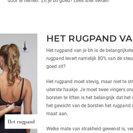
door te nemen. Zit je bh goed? Lees snel verder!
HET RUGPAND VA
Het rugpand van je bh is de belangrijkst
rugpand levert namelijk 80% van de steu
goed zit?
Het rugpand moet stevig, maar niet te str
uiterste haakje. Je moet twee vingers o
borsten te liften is het belangrijk dat he
het gewicht van de borsten het rugpand 
maat aan.
Welke mate van strakheid gewenst is, ve