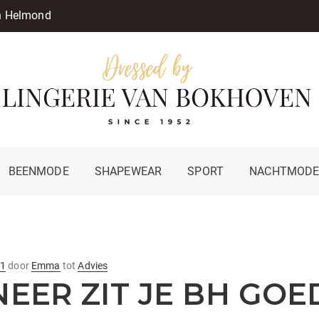
in Helmond
BEENMODE
SHAPEWEAR
SPORT
NACHTMOD
21
door
Emma
tot
Advies
EER ZIT JE BH GOE