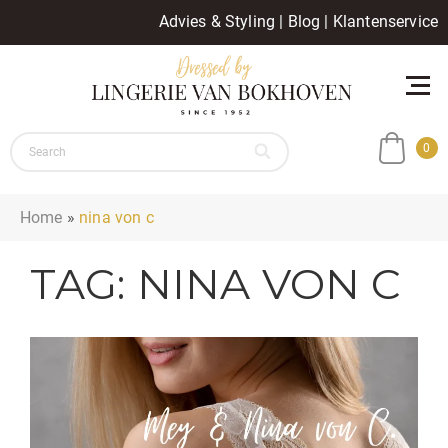
Advies & Styling
|
Blog
|
Klantenservice
0
Home
»
nina von c
TAG:
NINA VON C