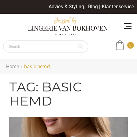
Advies & Styling
|
Blog
|
Klantenservice
0
Home
»
basic hemd
TAG:
BASIC
HEMD