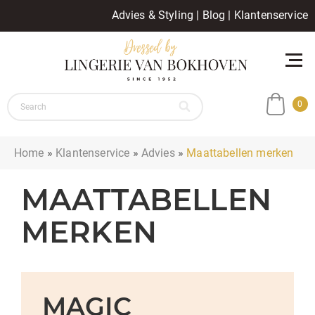
Advies & Styling
|
Blog
|
Klantenservice
0
Home
»
Klantenservice
»
Advies
»
Maattabellen merken
MAATTABELLEN
MERKEN
MAGIC