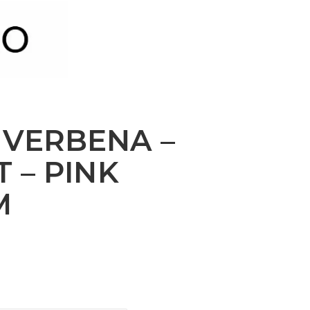
 VERBENA –
T – PINK
M