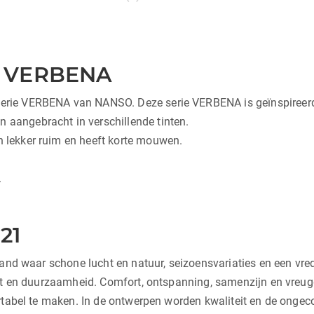
– VERBENA
 serie VERBENA van NANSO. Deze serie VERBENA is geïnspireer
n aangebracht in verschillende tinten.
en lekker ruim en heeft korte mouwen.
.
21
land waar schone lucht en natuur, seizoensvariaties en een vr
it en duurzaamheid. Comfort, ontspanning, samenzijn en vreugd
rtabel te maken. In de ontwerpen worden kwaliteit en de ongeco