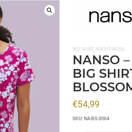
Categorieën:
BIG SHIRT
NACHTMODE
NANSO –
BIG SHIR
BLOSSO
€
54,99
SKU:
NA-BS-0064