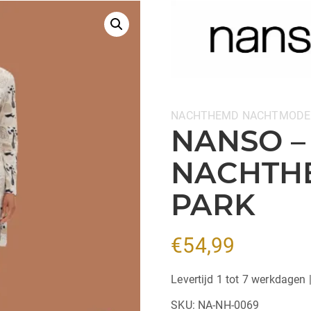
Categorieën:
NACHTHEMD
NACHTMODE
NANSO –
NACHTHE
PARK
€
54,99
Levertijd 1 tot 7 werkdagen 
SKU:
NA-NH-0069