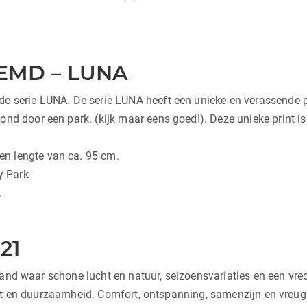
EMD – LUNA
e serie LUNA. De serie LUNA heeft een unieke en verassende pri
ond door een park. (kijk maar eens goed!). Deze unieke print 
n lengte van ca. 95 cm.
y Park
.
21
land waar schone lucht en natuur, seizoensvariaties en een vr
it en duurzaamheid. Comfort, ontspanning, samenzijn en vreugd