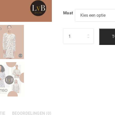
Maat
Hoeveelheid
T
TIE
BEOORDELINGEN (0)