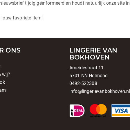
nieuwsbrief tijdig geïnformeerd en houdt natuurlijk onze site in
 jouw favoriete item!
R ONS
LINGERIE VAN
BOKHOVEN
t
Ameidestraat 11
n wij?
5701 NN Helmond
ok
0492-522308
ram
info@lingerievanbokhoven.n