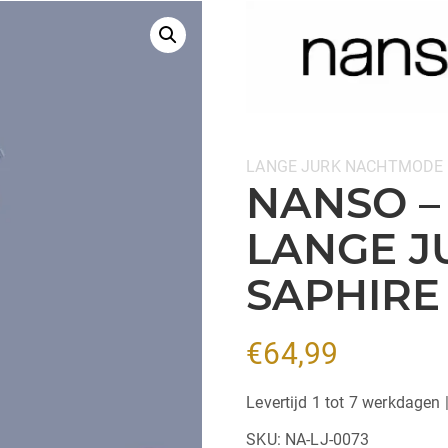
Categorieën:
LANGE JURK
NACHTMODE
NANSO – 
LANGE J
SAPHIRE
€
64,99
Levertijd 1 tot 7 werkdagen 
SKU:
NA-LJ-0073