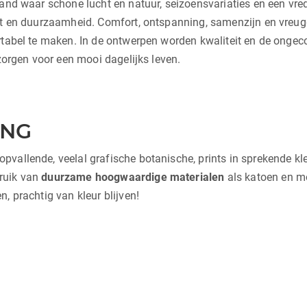
land waar schone lucht en natuur, seizoensvariaties en een vr
it en duurzaamheid. Comfort, ontspanning, samenzijn en vreugd
rtabel te maken. In de ontwerpen worden kwaliteit en de ongeco
 zorgen voor een mooi dagelijks leven.
ING
allende, veelal grafische botanische, prints in sprekende kleur
ruik van
duurzame hoogwaardige materialen
als katoen en m
, prachtig van kleur blijven!