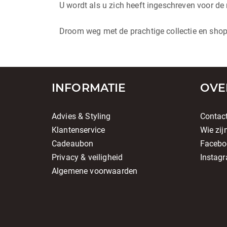
U wordt als u zich heeft ingeschreven voor de 
Droom weg met de prachtige collectie en shop
INFORMATIE
OVE
Advies & Styling
Contac
Klantenservice
Wie zij
Cadeaubon
Facebo
Privacy & veiligheid
Instag
Algemene voorwaarden