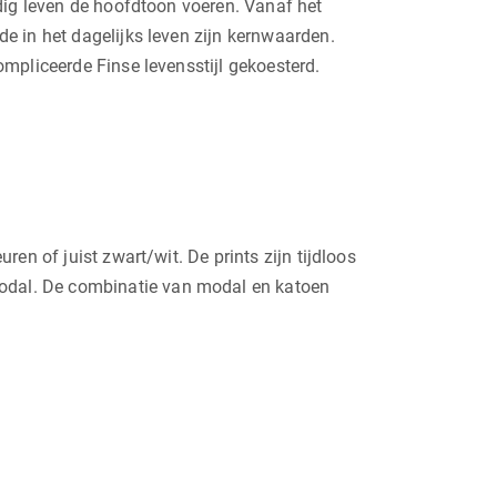
edig leven de hoofdtoon voeren. Vanaf het
e in het dagelijks leven zijn kernwaarden.
mpliceerde Finse levensstijl gekoesterd.
en of juist zwart/wit. De prints zijn tijdloos
odal. De combinatie van modal en katoen