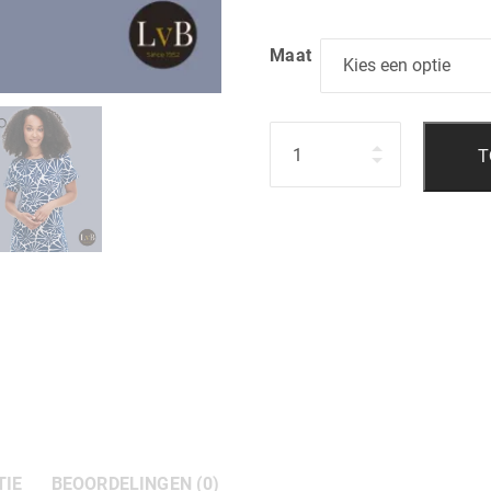
Maat
Hoeveelheid
T
TIE
BEOORDELINGEN (0)