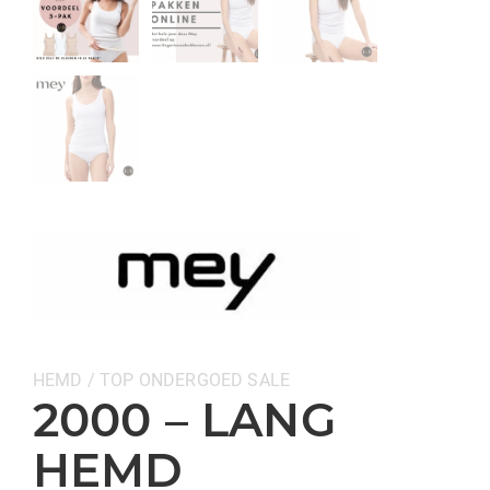
Categorieën:
HEMD / TOP
ONDERGOED
SALE
2000 – LANG
HEMD