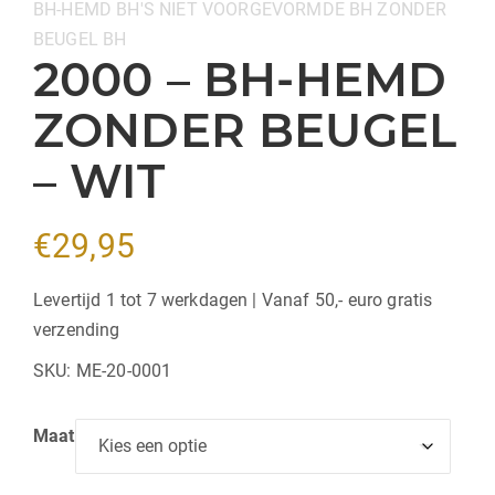
Categorieën:
BH-HEMD
BH'S
NIET VOORGEVORMDE BH
ZONDER
BEUGEL BH
2000 – BH-HEMD
ZONDER BEUGEL
– WIT
€
29,95
Levertijd 1 tot 7 werkdagen | Vanaf 50,- euro gratis
verzending
SKU:
ME-20-0001
Maat