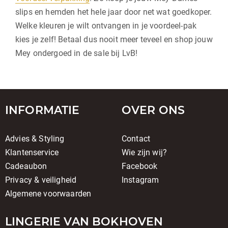
slips en hemden het hele jaar door net wat goedkoper.
Welke kleuren je wilt ontvangen in je voordeel-pak
kies je zelf! Betaal dus nooit meer teveel en shop jouw
Mey ondergoed in de sale bij LvB!
INFORMATIE
OVER ONS
Advies & Styling
Contact
Klantenservice
Wie zijn wij?
Cadeaubon
Facebook
Privacy & veiligheid
Instagram
Algemene voorwaarden
LINGERIE VAN BOKHOVEN