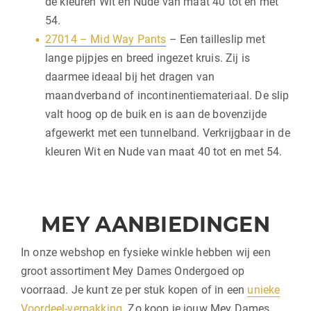
de kleuren Wit en Nude van maat 40 tot en met
54.
27014 – Mid Way Pants
– Een tailleslip met
lange pijpjes en breed ingezet kruis. Zij is
daarmee ideaal bij het dragen van
maandverband of incontinentiemateriaal. De slip
valt hoog op de buik en is aan de bovenzijde
afgewerkt met een tunnelband. Verkrijgbaar in de
kleuren Wit en Nude van maat 40 tot en met 54.
MEY AANBIEDINGEN
In onze webshop en fysieke winkle hebben wij een
groot assortiment Mey Dames Ondergoed op
voorraad. Je kunt ze per stuk kopen of in een
unieke
Voordeel-verpakking
. Zo koop je jouw Mey Dames