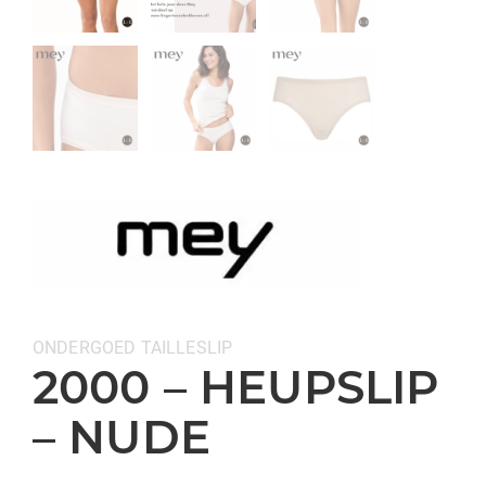
Categorieën:
ONDERGOED
TAILLESLIP
2000 – HEUPSLIP
– NUDE