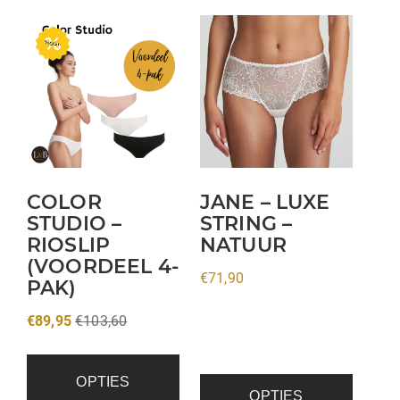
Dit
product
heeft
meerdere
variaties.
Deze
optie
kan
COLOR
JANE – LUXE
gekozen
STUDIO –
STRING –
RIOSLIP
NATUUR
worden
(VOORDEEL 4-
op
€
71,90
PAK)
de
productpagina
€
89,95
€
103,60
OPTIES
OPTIES