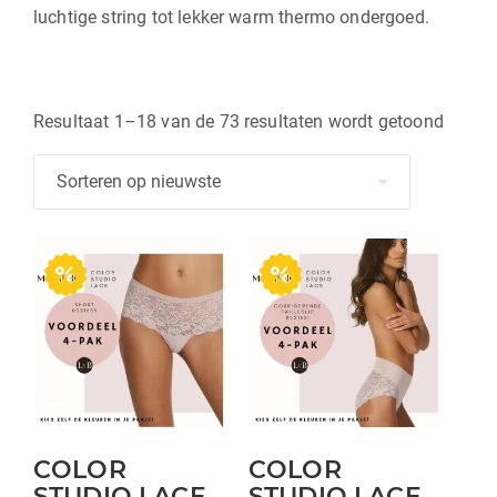
luchtige string tot lekker warm thermo ondergoed.
Gesort
Resultaat 1–18 van de 73 resultaten wordt getoond
op
nieuws
COLOR
COLOR
STUDIO LACE
STUDIO LACE