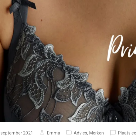
tst
 september 2021
Emma
Advies
,
Merken
Plaats ee