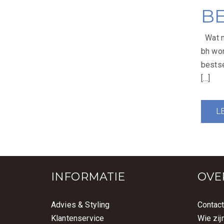
op
B
Wat ma
bh wo
bestse
[…]
L
INFORMATIE
OVE
Advies & Styling
Contac
Klantenservice
Wie zij