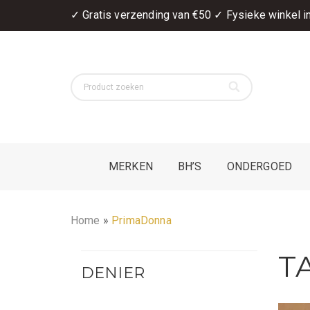
✓ Gratis verzending van €50 ✓ Fysieke winkel 
MERKEN
BH’S
ONDERGOED
Home
»
PrimaDonna
T
DENIER