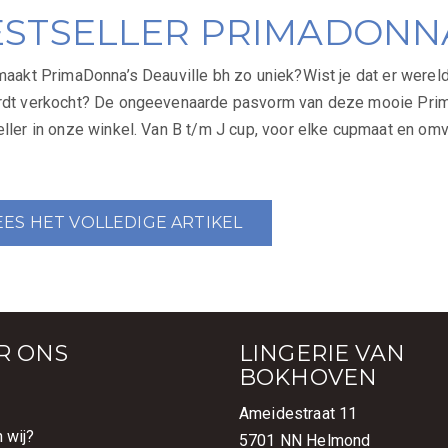
ESTSELLER PRIMADONNA
akt PrimaDonna’s Deauville bh zo uniek?Wist je dat er werel
rdt verkocht? De ongeevenaarde pasvorm van deze mooie Prim
ller in onze winkel. Van B t/m J cup, voor elke cupmaat en om
EES HET VOLLEDIGE ARTIKEL
R ONS
LINGERIE VAN
BOKHOVEN
t
Ameidestraat 11
n wij?
5701 NN Helmond