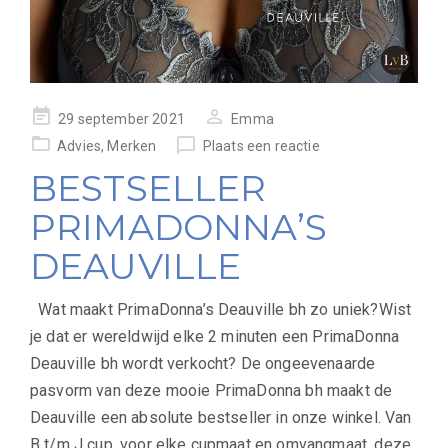
geplaatst
29 september 2021
Emma
op
Advies
,
Merken
Plaats een reactie
BESTSELLER
PRIMADONNA’S
DEAUVILLE
Wat maakt PrimaDonna’s Deauville bh zo uniek?Wist
je dat er wereldwijd elke 2 minuten een PrimaDonna
Deauville bh wordt verkocht? De ongeevenaarde
pasvorm van deze mooie PrimaDonna bh maakt de
Deauville een absolute bestseller in onze winkel. Van
B t/m J cup, voor elke cupmaat en omvangmaat, deze