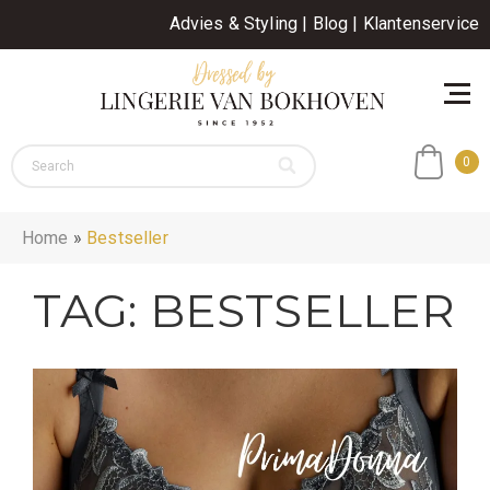
Advies & Styling
|
Blog
|
Klantenservice
0
Home
»
Bestseller
TAG:
BESTSELLER