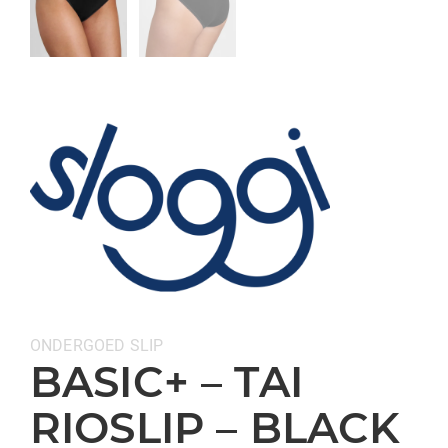
Categorieën:
ONDERGOED
SLIP
BASIC+ – TAI
RIOSLIP – BLACK