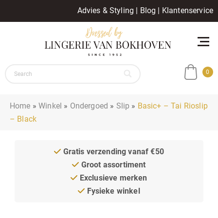
Advies & Styling
|
Blog
|
Klantenservice
0
Home
»
Winkel
»
Ondergoed
»
Slip
»
Basic+ – Tai Rioslip
– Black
Gratis verzending vanaf €50
Groot assortiment
Exclusieve merken
Fysieke winkel