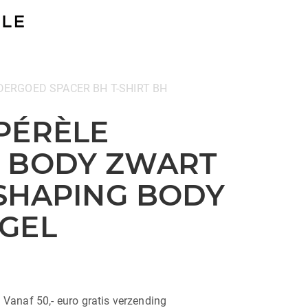
DERGOED
SPACER BH
T-SHIRT BH
PÉRÈLE
 BODY ZWART
 SHAPING BODY
GEL
| Vanaf 50,- euro gratis verzending