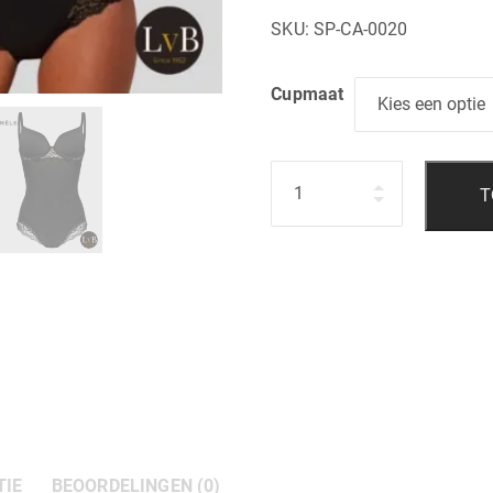
SKU:
SP-CA-0020
Cupmaat
Hoeveelheid
T
TIE
BEOORDELINGEN (0)