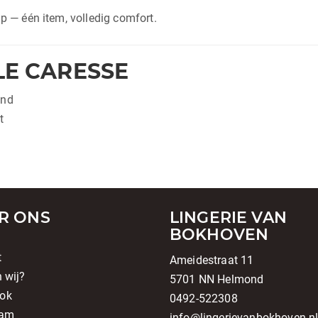
ip — één item, volledig comfort.
LE CARESSE
ond
t
R ONS
LINGERIE VAN
BOKHOVEN
t
Ameidestraat 11
n wij?
5701 NN Helmond
ok
0492-522308
ram
info@lingerievanbokhoven.n