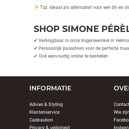
Tip: ideaal als alternatief voor een bh en sl
SHOP SIMONE PÉRÈ
✔ Verkrijgbaar in onze lingeriewinkel in Helm
✔ Persoonlijk pasadvies voor de perfecte maa
✔ Ook eenvoudig online te bestellen
INFORMATIE
OVE
Advies & Styling
Contac
Klantenservice
Wie zij
Cadeaubon
Facebo
Privacy & veiligheid
Instag