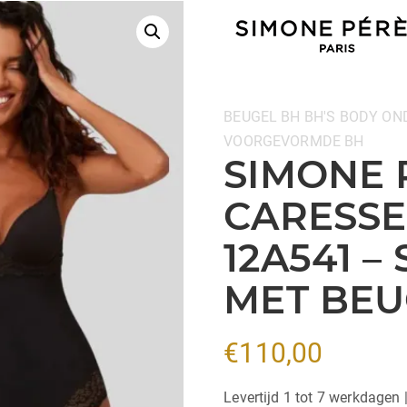
Categorieën:
BEUGEL BH
BH'S
BODY
ON
VOORGEVORMDE BH
SIMONE 
CARESSE
12A541 –
MET BEU
€
110,00
Levertijd 1 tot 7 werkdagen 