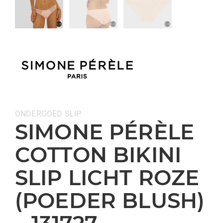
Categorieën:
ONDERGOED
SLIP
SIMONE PÉRÈLE
COTTON BIKINI
SLIP LICHT ROZE
(POEDER BLUSH)