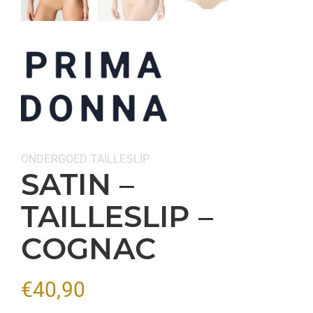
Categorieën:
ONDERGOED
TAILLESLIP
SATIN –
TAILLESLIP –
COGNAC
€
40,90