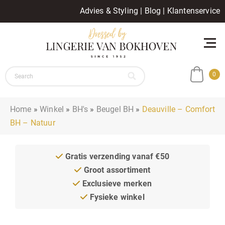
Advies & Styling
|
Blog
|
Klantenservice
0
Home
»
Winkel
»
BH's
»
Beugel BH
»
Deauville – Comfort
BH – Natuur
Gratis verzending vanaf €50
Groot assortiment
Exclusieve merken
Fysieke winkel