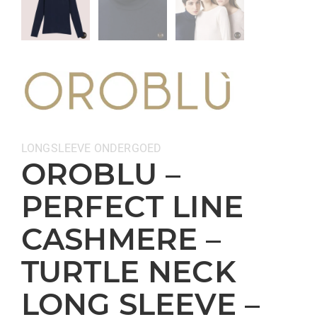
Categorieën:
LONGSLEEVE
ONDERGOED
OROBLU –
PERFECT LINE
CASHMERE –
TURTLE NECK
LONG SLEEVE –