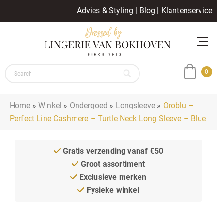
Advies & Styling
|
Blog
|
Klantenservice
0
Home
»
Winkel
»
Ondergoed
»
Longsleeve
»
Oroblu –
Perfect Line Cashmere – Turtle Neck Long Sleeve – Blue
Gratis verzending vanaf €50
Groot assortiment
Exclusieve merken
Fysieke winkel