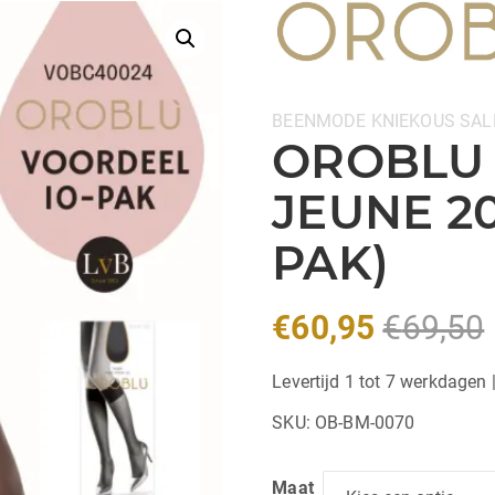
Categorieën:
BEENMODE
KNIEKOUS
SAL
OROBLU 
JEUNE 20
PAK)
€
60,95
€
69,50
Levertijd 1 tot 7 werkdagen 
SKU:
OB-BM-0070
Maat