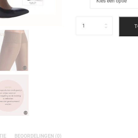
Hoeveelheid
T
TIE
BEOORDELINGEN (0)