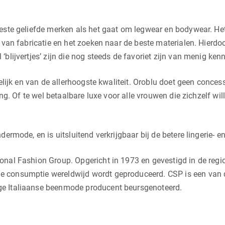
este geliefde merken als het gaat om legwear en bodywear. Het
 van fabricatie en het zoeken naar de beste materialen. Hierdoo
blijvertjes’ zijn die nog steeds de favoriet zijn van menig kenn
welijk en van de allerhoogste kwaliteit. Oroblu doet geen conc
ing. Of te wel betaalbare luxe voor alle vrouwen die zichzelf wi
dermode, en is uitsluitend verkrijgbaar bij de betere lingerie
onal Fashion Group. Opgericht in 1973 en gevestigd in de reg
 consumptie wereldwijd wordt geproduceerd. CSP is een van 
ge Italiaanse beenmode producent beursgenoteerd.