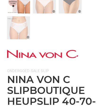
Categorieën:
ONDERGOED
SALE
SLIP
NINA VON C
SLIPBOUTIQUE
HEUPSLIP 40-70-