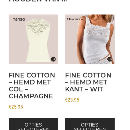
Dit
Dit
product
product
heeft
heeft
meerdere
meerdere
variaties.
variaties.
Deze
Deze
optie
optie
kan
kan
FINE COTTON
FINE COTTON
gekozen
gekozen
– HEMD MET
– HEMD MET
COL –
KANT – WIT
worden
worden
CHAMPAGNE
op
op
€
23,95
de
de
€
25,95
productpagina
productpagina
OPTIES
OPTIES
SELECTEREN
SELECTEREN