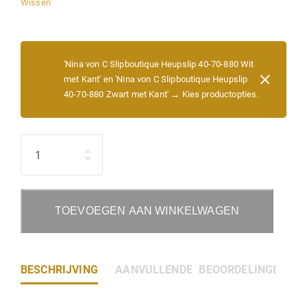
Wissen
'Nina von C Slipboutique Heupslip 40-70-880 Wit
met Kant' en 'Nina von C Slipboutique Heupslip
40-70-880 Zwart met Kant'
→
Kies productopties.
Hoeveelheid
TOEVOEGEN AAN WINKELWAGEN
BESCHRIJVING
AANVULLENDE INFORMATIE
BEOORDELINGEN (0)