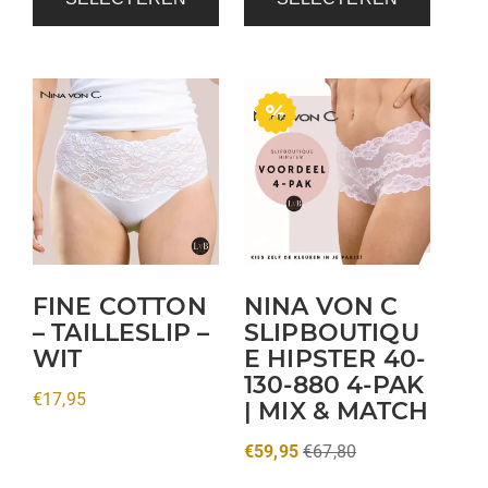
Dit
product
heeft
meerdere
variaties.
Deze
optie
kan
FINE COTTON
NINA VON C
gekozen
– TAILLESLIP –
SLIPBOUTIQU
WIT
E HIPSTER 40-
worden
130-880 4-PAK
op
€
17,95
| MIX & MATCH
de
productpagina
€
59,95
€
67,80