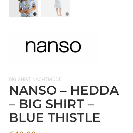
Categorieën:
BIG SHIRT
NACHTMODE
NANSO – HEDDA
– BIG SHIRT –
BLUE THISTLE