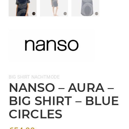
Categorieën:
BIG SHIRT
NACHTMODE
NANSO – AURA –
BIG SHIRT – BLUE
CIRCLES