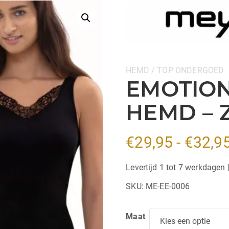
Categorieën:
HEMD / TOP
ONDERGOED
EMOTION
HEMD – 
€
29,95
-
€
32,9
Levertijd 1 tot 7 werkdagen 
SKU:
ME-EE-0006
Maat