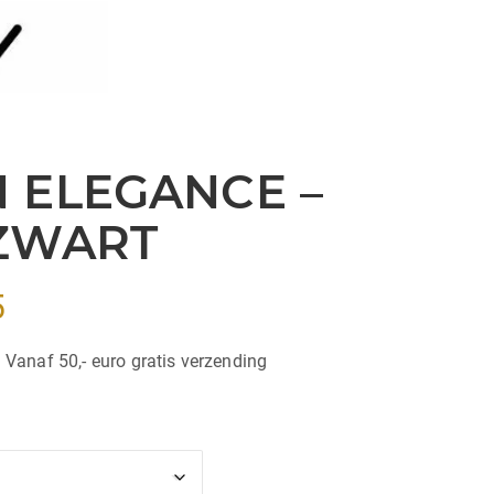
 ELEGANCE –
ZWART
Prijsklasse:
5
€29,95
| Vanaf 50,- euro gratis verzending
tot
€32,95