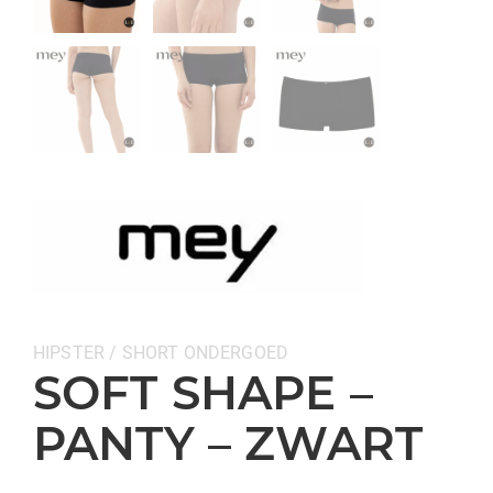
Categorieën:
HIPSTER / SHORT
ONDERGOED
SOFT SHAPE –
PANTY – ZWART