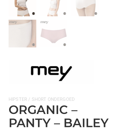
Categorieën:
HIPSTER / SHORT
ONDERGOED
ORGANIC –
PANTY – BAILEY