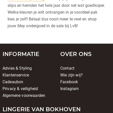
slips en hemden het hele jaar door net wat goedkoper.
Welke kleuren je wilt ontvangen in je voordeel-pak
kies je zelf! Betaal dus nooit meer te veel en shop
jouw Mey ondergoed in de sale bij LvB!
INFORMATIE
OVER ONS
Advies & Styling
Contact
Klantenservice
Wie zijn wij?
Cadeaubon
Facebook
Privacy & veiligheid
Instagram
Algemene voorwaarden
LINGERIE VAN BOKHOVEN