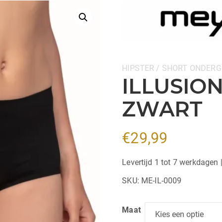
Categorieën:
HIPSTER / SHORT
ONDERG
ILLUSION
ZWART
€
29,99
Levertijd 1 tot 7 werkdagen 
SKU:
ME-IL-0009
Maat