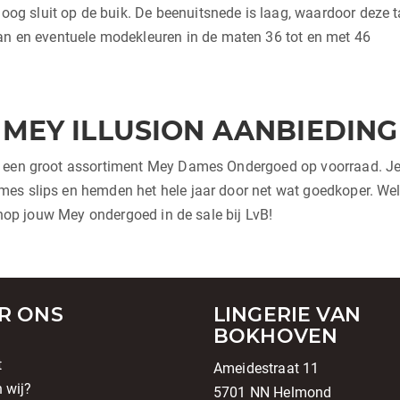
oog sluit op de buik. De beenuitsnede is laag, waardoor deze tail
n en eventuele modekleuren in de maten 36 tot en met 46
MEY ILLUSION AANBIEDING
j een groot assortiment Mey Dames Ondergoed op voorraad. Je 
es slips en hemden het hele jaar door net wat goedkoper. Welk
 shop jouw Mey ondergoed in de sale bij LvB!
R ONS
LINGERIE VAN
BOKHOVEN
t
Ameidestraat 11
n wij?
5701 NN Helmond