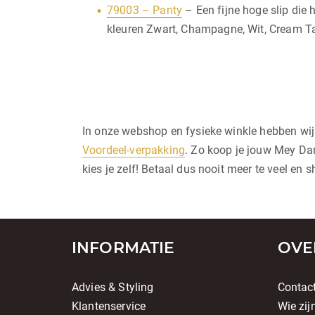
79003 – Panty
– Een fijne hoge slip die h
kleuren Zwart, Champagne, Wit, Cream Ta
In onze webshop en fysieke winkle hebben wi
Voordeel-verpakking
. Zo koop je jouw Mey Dam
kies je zelf! Betaal dus nooit meer te veel en
INFORMATIE
OVE
Advies & Styling
Contac
Klantenservice
Wie zij