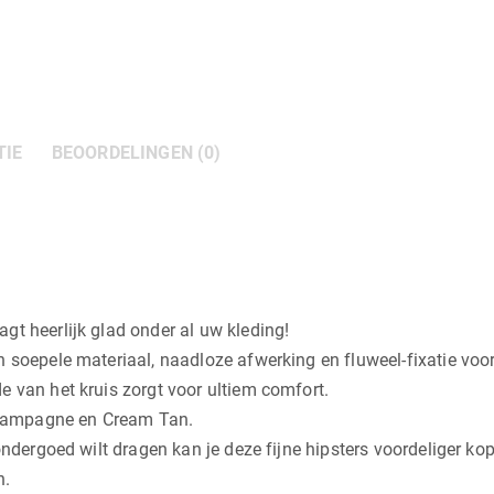
TIE
BEOORDELINGEN (0)
gt heerlijk glad onder al uw kleding!
n soepele materiaal, naadloze afwerking en fluweel-fixatie vo
e van het kruis zorgt voor ultiem comfort.
 Champagne en Cream Tan.
 ondergoed wilt dragen kan je deze fijne hipsters voordeliger k
n.