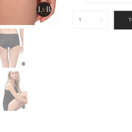
Hoeveelheid
T