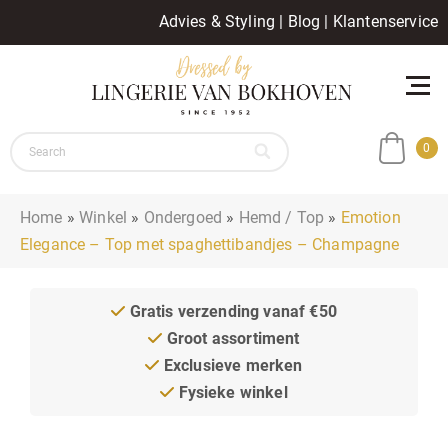
Advies & Styling
|
Blog
|
Klantenservice
0
Home
»
Winkel
»
Ondergoed
»
Hemd / Top
»
Emotion
Elegance – Top met spaghettibandjes – Champagne
Gratis verzending vanaf €50
Groot assortiment
Exclusieve merken
Fysieke winkel