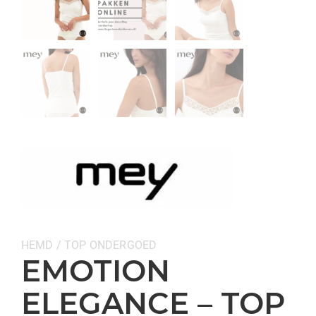
Categorieën:
HEMD / TOP
ONDERGOED
EMOTION
ELEGANCE – TOP