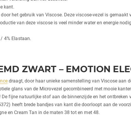
e kant.
oor het gebruik van Viscose. Deze viscose-vezel is gemaakt van 
productie van deze viscose is veel minder water en energie nodig
 / 4% Elastaan.
EMD ZWART – EMOTION EL
ance
draagt, door haar unieke samenstelling van Viscose aan d
subtiele glans van de Microvezel gecombineerd met mooie kanten
e fijne natuurlijke stof aan de binnenzijde en het ontbreken 
72) heeft brede bandjes van kant die doorloopt aan de voorzi
agne en Cream Tan in de maten 38 tot en met 48.