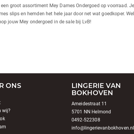
j een groot assortiment Mey Dames Ondergoed op voorraad. Je 
es slips en hemden het hele jaar door net wat goedkoper. Welk
 shop jouw Mey ondergoed in de sale bij LvB!
R ONS
LINGERIE VAN
BOKHOVEN
t
Ameidestraat 11
n wij?
5701 NN Helmond
ok
0492-522308
ram
info@lingerievanbokhoven.n