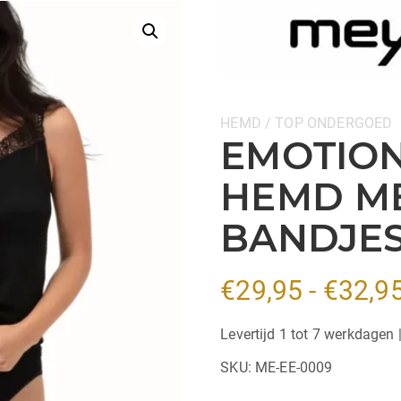
Categorieën:
HEMD / TOP
ONDERGOED
EMOTION
HEMD M
BANDJES
€
29,95
-
€
32,9
Levertijd 1 tot 7 werkdagen 
SKU:
ME-EE-0009