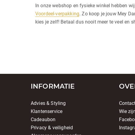
In onze webshop en fysieke winkel hebben wi
Voordeel-verpakking
. Zo koop je jouw Mey Dam
kies je zelf! Betaal dus nooit meer te veel en
INFORMATIE
OVE
Advies & Styling
Contac
Klantenservice
Wie zij
Cadeaubon
Facebo
Privacy & veiligheid
Instag