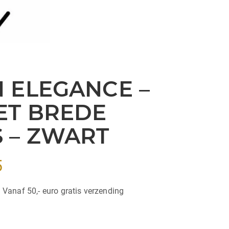
 ELEGANCE –
ET BREDE
 – ZWART
Prijsklasse:
5
€29,95
| Vanaf 50,- euro gratis verzending
tot