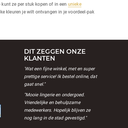
kunt ze per stuk kopen of in een
unieke
 kleuren je wilt ontvangen in je voordeel-pak
DIT ZEGGEN ONZE
KLANTEN
'Wat een fijne winkel, met en super
prettige service! Ik bestel online, dat
gaat snel."
l
''Mooie lingerie en ondergoed.
Vriendelijke en behulpzame
medewerkers. Hopelijk blijven ze
nog lang in de stad gevestigd."