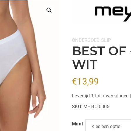
Categorieën:
ONDERGOED
SLIP
BEST OF 
WIT
€
13,99
Levertijd 1 tot 7 werkdagen 
SKU:
ME-BO-0005
Maat