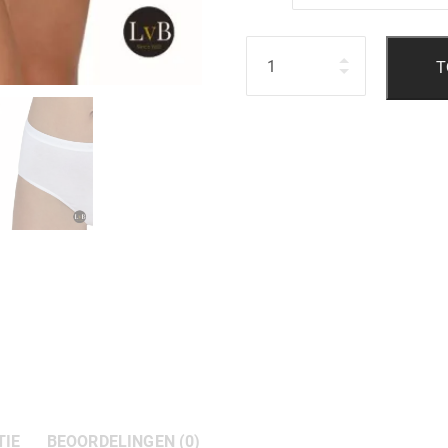
Hoeveelheid
T
TIE
BEOORDELINGEN (0)