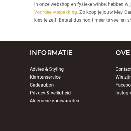
In onze webshop en fysieke winkel hebben wi
Voordeel-verpakking.
Zo koop je jouw Mey Dame
kies je zelf! Betaal dus nooit meer te veel en
INFORMATIE
OVE
Advies & Styling
Contac
Klantenservice
Wie zij
Cadeaubon
Facebo
Privacy & veiligheid
Instag
Algemene voorwaarden