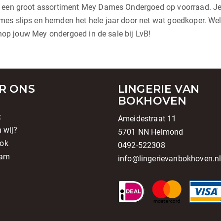
j een groot assortiment Mey Dames Ondergoed op voorraad. Je 
s slips en hemden het hele jaar door net wat goedkoper. Welke
 shop jouw Mey ondergoed in de sale bij LvB!
R ONS
LINGERIE VAN
BOKHOVEN
t
Ameidestraat 11
n wij?
5701 NN Helmond
ok
0492-522308
ram
info@lingerievanbokhoven.n