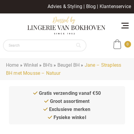
Advies & Styling
|
Blog
|
Klantenservice
0
Home
»
Winkel
»
BH's
»
Beugel BH
»
Jane – Strapless
BH met Mousse – Natuur
Gratis verzending vanaf €50
Groot assortiment
Exclusieve merken
Fysieke winkel