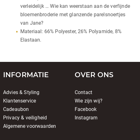
verleidelijk … Wie kan weerstaan aan de verfijnde
bloemenbroderie met glanzende parelsnoertjes
van Jane?
Materiaal: 66% Polyester, 26% Polyamide, 8%
Elastaan.
INFORMATIE
OVER ONS
Advies & Styling
Contact
Klantenservice
Wie zijn wij?
Cadeaubon
Facebook
Privacy & veiligheid
Instagram
Algemene voorwaarden