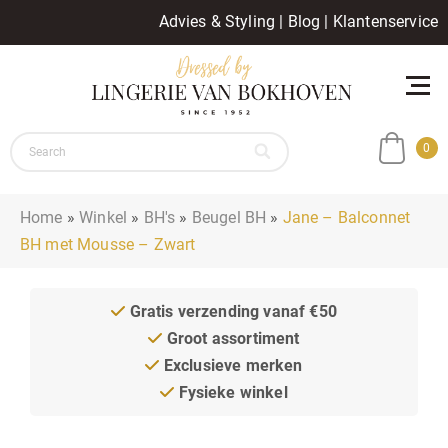
Advies & Styling
|
Blog
|
Klantenservice
0
Home
»
Winkel
»
BH's
»
Beugel BH
»
Jane – Balconnet
BH met Mousse – Zwart
Gratis verzending vanaf €50
Groot assortiment
Exclusieve merken
Fysieke winkel