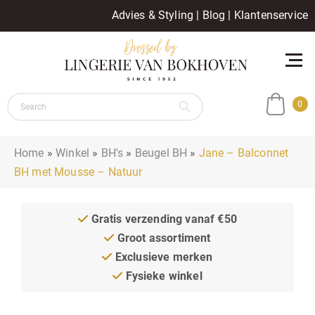
Advies & Styling
|
Blog
|
Klantenservice
0
Home
»
Winkel
»
BH's
»
Beugel BH
»
Jane – Balconnet
BH met Mousse – Natuur
Gratis verzending vanaf €50
Groot assortiment
Exclusieve merken
Fysieke winkel