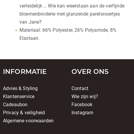
verleidelijk … Wie kan weerstaan aan de verfijnde
bloemenbroderie met glanzende parelsnoertjes
van Jane?
Materiaal: 66% Polyester, 26% Polyamide, 8%
Elastaan.
INFORMATIE
OVER ONS
Advies & Styling
Contact
Klantenservice
Wie zijn wij?
Cadeaubon
Facebook
Privacy & veiligheid
Instagram
Algemene voorwaarden