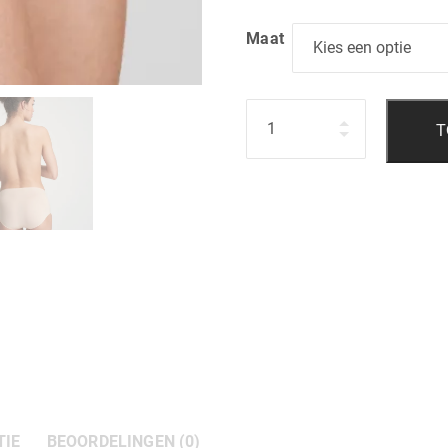
Maat
Hoeveelheid
T
TIE
BEOORDELINGEN (0)