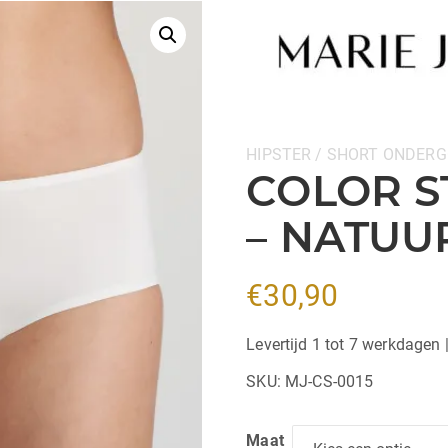
Categorieën:
HIPSTER / SHORT
ONDERG
COLOR S
– NATUU
€
30,90
Levertijd 1 tot 7 werkdagen 
SKU:
MJ-CS-0015
Maat