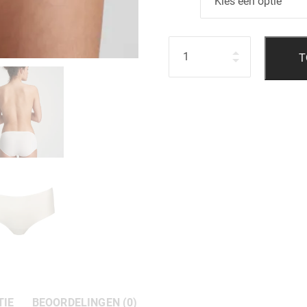
Hoeveelheid
T
TIE
BEOORDELINGEN (0)