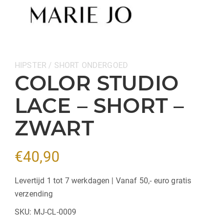
Categorieën:
HIPSTER / SHORT
ONDERGOED
COLOR STUDIO
LACE – SHORT –
ZWART
€
40,90
Levertijd 1 tot 7 werkdagen | Vanaf 50,- euro gratis
verzending
SKU:
MJ-CL-0009