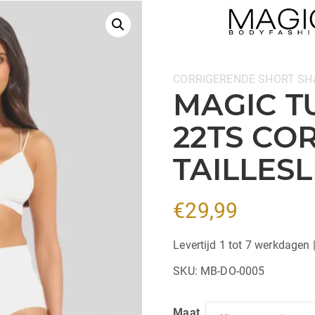
Categorieën:
CORRIGERENDE SHORT
SH
MAGIC T
22TS CO
TAILLESL
€
29,99
Levertijd 1 tot 7 werkdagen 
SKU:
MB-DO-0005
Maat