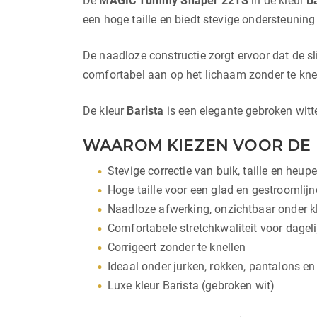
De
MAGIC Tummy Shaper 22TS
in de kleur
B
een hoge taille en biedt stevige ondersteuning 
De naadloze constructie zorgt ervoor dat de sli
comfortabel aan op het lichaam zonder te knell
De kleur
Barista
is een elegante gebroken witte 
WAAROM KIEZEN VOOR DE 
Stevige correctie van buik, taille en heup
Hoge taille voor een glad en gestroomlijn
Naadloze afwerking, onzichtbaar onder k
Comfortabele stretchkwaliteit voor dageli
Corrigeert zonder te knellen
Ideaal onder jurken, rokken, pantalons en
Luxe kleur Barista (gebroken wit)