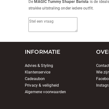
De
MAGIC Tummy Shaper Barista
is de ideal
strakke uitstraling onder iedere outfit.
INFORMATIE
OVE
Advies & Styling
Contac
Klantenservice
Wie zij
Cadeaubon
Facebo
Privacy & veiligheid
Instag
Algemene voorwaarden