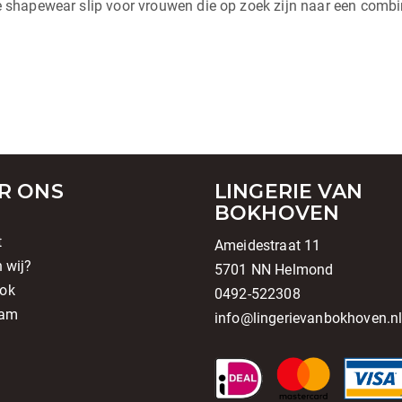
e shapewear slip voor vrouwen die op zoek zijn naar een combi
R ONS
LINGERIE VAN
BOKHOVEN
t
Ameidestraat 11
n wij?
5701 NN Helmond
ok
0492-522308
ram
info@lingerievanbokhoven.n