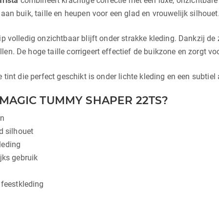
arista
combineert krachtige correctie met een luxe, onzichtbare 
aan buik, taille en heupen voor een glad en vrouwelijk silhouet
p volledig onzichtbaar blijft onder strakke kleding. Dankzij de
en. De hoge taille corrigeert effectief de buikzone en zorgt v
tint die perfect geschikt is onder lichte kleding en een subtiel 
MAGIC TUMMY SHAPER 22TS?
en
d silhouet
leding
jks gebruik
 feestkleding