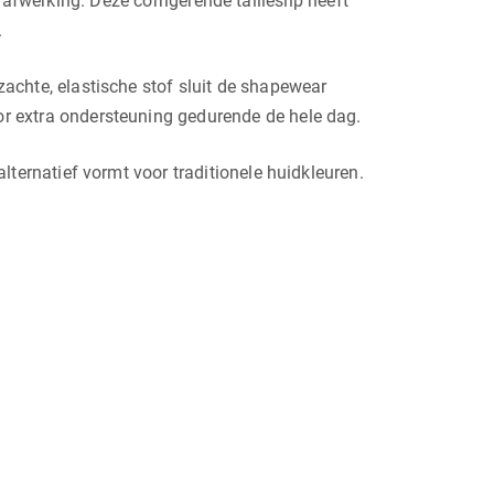
afwerking. Deze corrigerende tailleslip heeft
.
 zachte, elastische stof sluit de shapewear
oor extra ondersteuning gedurende de hele dag.
alternatief vormt voor traditionele huidkleuren.