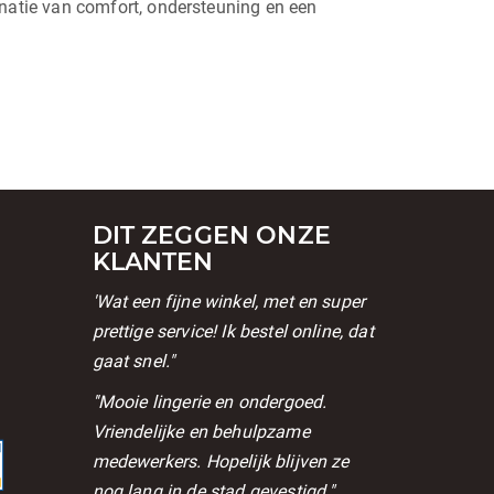
natie van comfort, ondersteuning en een
DIT ZEGGEN ONZE
KLANTEN
'Wat een fijne winkel, met en super
prettige service! Ik bestel online, dat
gaat snel."
l
''Mooie lingerie en ondergoed.
Vriendelijke en behulpzame
medewerkers. Hopelijk blijven ze
nog lang in de stad gevestigd."