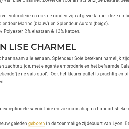
g) van Lise Charmel. Zowel de voor als achterzijde bestaat deel
gave embroderie en ook de randen zijn afgewerkt met deze emb
Splendeur Marine (blauw) en Splendeur Aurore (beige).
% Polyester, 2% elastaan & 13% katoen.
N LISE CHARMEL
haar naam alle eer aan. Splendeur Soie betekent namelijk zijde
e en zachte zijde, met elegante embroderie en het befaamde Cala
kende ‘je ne sais quoi’. Ook het kleurenpallet is prachtig en b
en.
 exceptionele savoir-faire en vakmanschap en haar artistieke 
 eeuw geleden
geboren
in de toenmalige zijdebuurt van Lyon. 