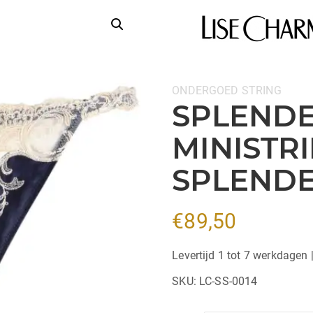
Categorieën:
ONDERGOED
STRING
SPLENDE
MINISTRI
SPLEND
€
89,50
Levertijd 1 tot 7 werkdagen 
SKU:
LC-SS-0014