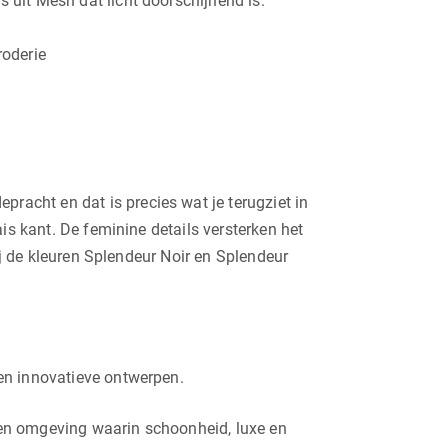
s uit Mesh dat licht doorschijnend is.
roderie
pracht en dat is precies wat je terugziet in
is kant. De feminine details versterken het
ij de kleuren Splendeur Noir en Splendeur
en innovatieve ontwerpen.
Een omgeving waarin schoonheid, luxe en