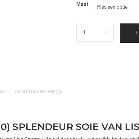
Maat
Hoeveelheid
T
TIE
BEOORDELINGEN (0)
80) SPLENDEUR SOIE VAN L