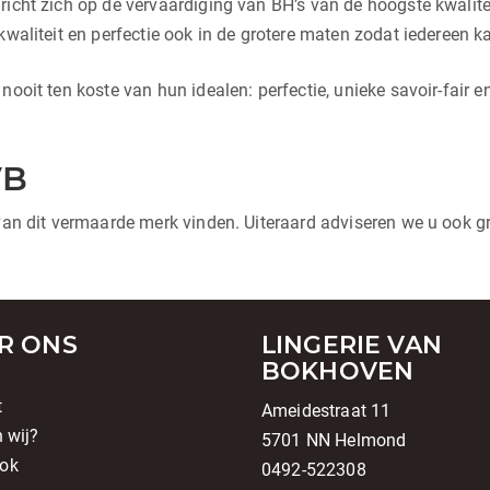
 richt zich op de vervaardiging van BH’s van de hoogste kwali
kwaliteit en perfectie ook in de grotere maten zodat iedereen k
ooit ten koste van hun idealen: perfectie, unieke savoir-fair e
VB
 van dit vermaarde merk vinden. Uiteraard adviseren we u ook g
R ONS
LINGERIE VAN
BOKHOVEN
t
Ameidestraat 11
n wij?
5701 NN Helmond
ok
0492-522308