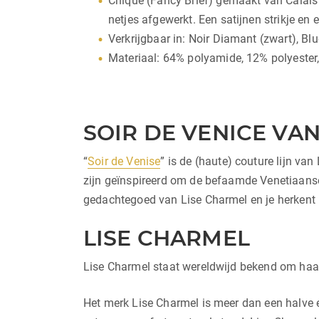
Chique (Fancy Brief) gemaakt van Calais k
netjes afgewerkt. Een satijnen strikje e
Verkrijgbaar in: Noir Diamant (zwart), Bl
Materiaal: 64% polyamide, 12% polyester
SOIR DE VENICE VA
“
Soir de Venise
” is de (haute) couture lijn v
zijn geïnspireerd om de befaamde Venetiaanse
gedachtegoed van Lise Charmel en je herkent hun
LISE CHARMEL
Lise Charmel staat wereldwijd bekend om haar
Het merk Lise Charmel is meer dan een halve