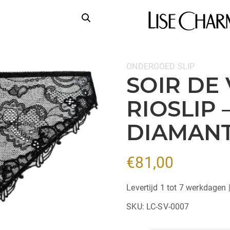
Categorieën:
ONDERGOED
SLIP
SOIR DE 
RIOSLIP 
DIAMAN
€
81,00
Levertijd 1 tot 7 werkdagen 
SKU:
LC-SV-0007