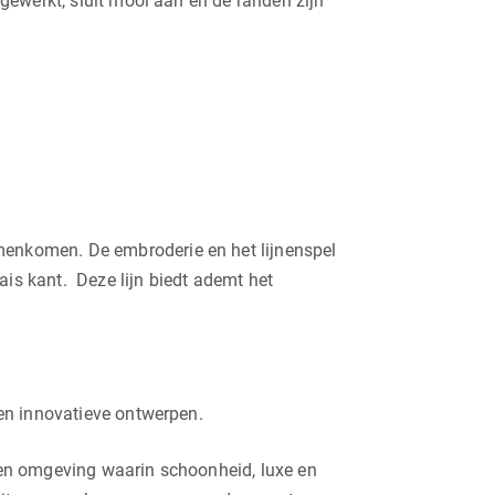
fgewerkt, sluit mooi aan en de randen zijn
amenkomen. De embroderie en het lijnenspel
s kant. Deze lijn biedt ademt het
en innovatieve ontwerpen.
Een omgeving waarin schoonheid, luxe en