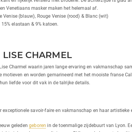
ant en rijkelijk versierd met Broderie. De achterzijde is glad a
n een Venetiaans masker maken het helemaal af.
ue Venise (blauw), Rouge Venise (rood) & Blanc (wit)
, 15% elastaan & 9% katoen.
N LISE CHARMEL
an Lise Charmel waarin jaren lange ervaring en vakmanschap s
 motieven en worden gemarineerd met het mooiste franse Calai
 liefde voor dit vak in de talrijke details.
 exceptionele savoir-faire en vakmanschap en haar artistieke 
 eeuw geleden
geboren
in de toenmalige zijdebuurt van Lyon. 