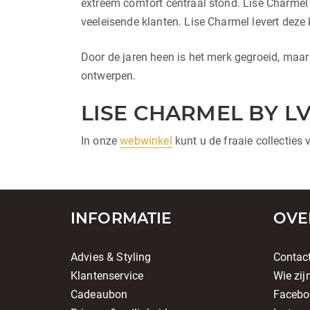
extreem comfort centraal stond. Lise Charmel
veeleisende klanten. Lise Charmel levert deze 
Door de jaren heen is het merk gegroeid, maar n
ontwerpen.
LISE CHARMEL BY L
In onze
webwinkel
kunt u de fraaie collecties
INFORMATIE
OVE
Advies & Styling
Contac
Klantenservice
Wie zij
Cadeaubon
Facebo