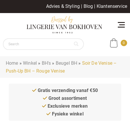
Advies & Styling
|
Blog
|
Klantenservice
0
Home
»
Winkel
»
BH's
»
Beugel BH
»
Soir De Venise –
Push-Up BH – Rouge Venise
Gratis verzending vanaf €50
Groot assortiment
Exclusieve merken
Fysieke winkel