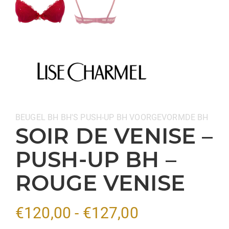
Categorieën:
BEUGEL BH
BH'S
PUSH-UP BH
VOORGEVORMDE BH
SOIR DE VENISE –
PUSH-UP BH –
ROUGE VENISE
Prijsklasse:
€
120,00
-
€
127,00